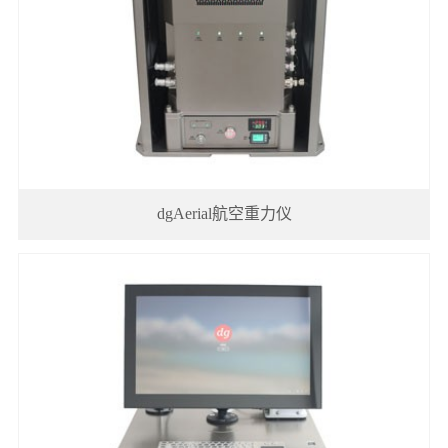
海
海
兰
洋
料
航
船
湖
四
产
文
新
空
载
船
号
品
献
重
重
载
船
闻
资
资
力
力
重
载
料
料
中
测
测
力
试
下
下
量
量
测
验
心
载
载
dgAerial航空重力仪
量
公
关
司
于
新
闻
我
们
公
联
司
系