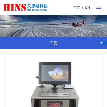
中文
/
EN
首
页
产品
产
品
dgAerial
dgShip
dgShip-
dgDeepSea
其
应
航空重
海洋
1海洋
水下动态
它
用
力仪
重力
重力仪
重力仪
仪
案
例
南
南
木
海
资