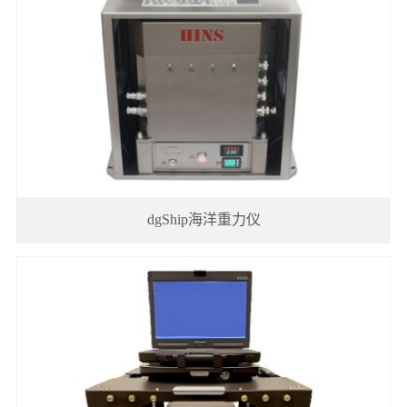
简
我
介
们
dgShip海洋重力仪