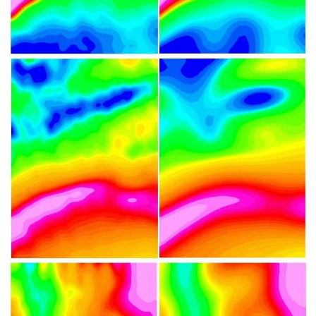
海
海
兰
洋
料
航
船
湖
四
产
文
新
空
载
船
号
品
献
重
重
载
船
闻
资
资
力
力
重
载
料
料
中
测
测
力
试
下
下
量
量
测
验
心
载
载
量
公
关
司
于
新
闻
我
们
公
联
司
系