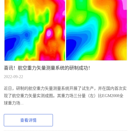
简
我
介
们
喜讯！航空重力矢量测量系统的研制成功！
2022-09-22
近日，研制的航空重力矢量测量系统开展了试生产，并在国内首次实
现了航空重力矢量实测成图。其重力场三分量（左）比EGM2008全
球重力场...
查看详情