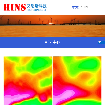
中文
/
EN
首
页
新闻中心
产
品
dgAerial
dgShip
dgShip-
dgDeepSea
其
应
航空重
海洋
1海洋
水下动态
它
用
力仪
重力
重力仪
重力仪
仪
案
例
南
南
木
海
资