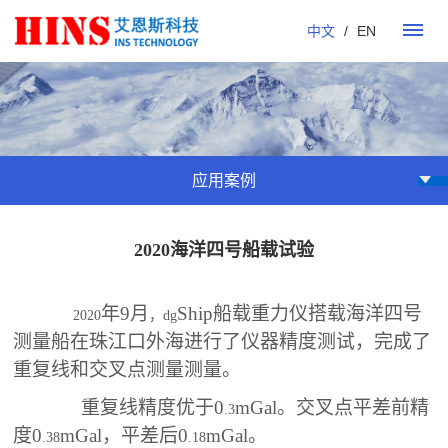
中文
/
EN
首
页
应用案例
产
品
2020海洋四号船载试验
dgAerial
dgShip
dgShip-
dgDeepSea
其
应
航空重
海洋
1海洋
水下动态
它
用
年
9
月
Ship
船载重力仪搭载海洋四号
力仪
重力
重力仪
重力仪
2020
，
dg
测量船在珠江口外海进行了仪器精度测试，完成了
仪
案
重复线和交叉点测量测量。
例
重复线精度优于
0
mGal
。交叉点平差前精
.3
南
南
木
海
度
0
mGal
，平差后
0
mGal
。
资
.38
.18