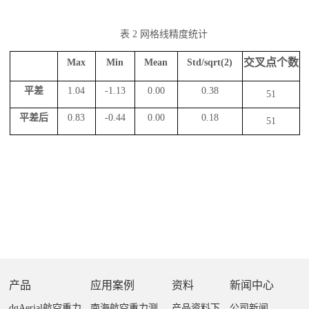
表
2
网格线精度统计
交叉点个数
Max
Min
Mean
Std/sqrt(2)
平差
1.04
-1.13
0.00
0.38
51
平差后
0.83
-0.44
0.00
0.18
51
产品
应用案例
资料
新闻中心
dgAerial航空重力
南海航空重力测
产品资料下
公司新闻