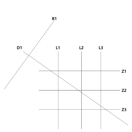
海
海
兰
洋
料
航
船
湖
四
产
文
新
空
载
船
号
品
献
重
重
载
船
闻
资
资
力
力
重
载
料
料
中
测
测
力
试
下
下
量
量
测
验
心
载
载
量
公
关
司
于
新
闻
我
们
公
联
司
系