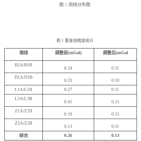
简
我
图
1
测线分布图
介
们
表
1
重复线精度统计
测线
调整前(
mGal)
调整后(
mGal
B1A/B1B
0.24
0.11
D1A/D1B
0.33
0.10
L1A/L1B
0.27
0.11
L3A/L3B
0.41
0.21
Z1A/Z1B
0.19
0.15
Z2A/Z2B
0.13
0.11
综合
0.26
0.13